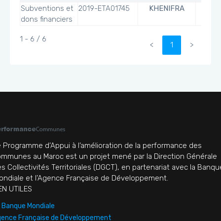
Subventions et
2019-ETA01745
KHENIFRA
dons financiers
1 - 6 / 6
<
1
>
 Programme d’Appui à l’amélioration de la performance des
mmunes au Maroc est un projet mené par la Direction Générale
s Collectivités Territoriales (DGCT), en partenariat avec la Banqu
ndiale et l’Agence Française de Développement.
EN UTILES
 Banque Mondiale
ence Française de Développement