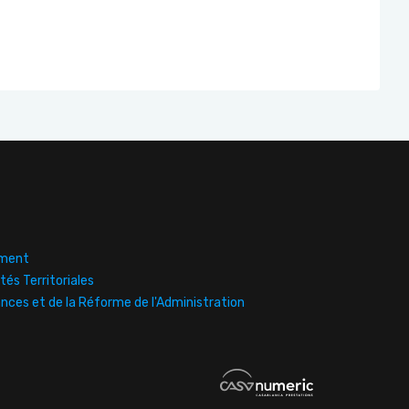
ement
tés Territoriales
ances et de la Réforme de l'Administration