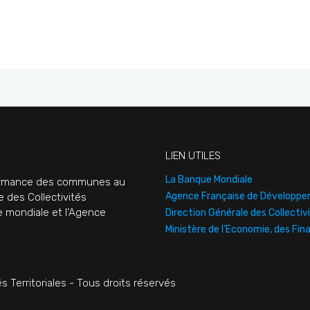
LIEN UTILES
La Banque Mondiale
rformance des communes au
Agence Française de Développ
e des Collectivités
ue mondiale et l’Agence
Direction Générale des Collectivi
Ministère de l'Economie, des Fin
s Territoriales - Tous droits réservés