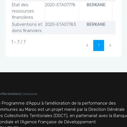
Etat des
2020-ETA07778
BERKANE
ressources
financières
Subventions et
2020-ETA07783
BERKANE
dons financiers
1 - 7 / 7
<
1
>
 Programme d’Appui à l’amélioration de la performance des
mmunes au Maroc est un projet mené par la Direction Générale
s Collectivités Territoriales (DGCT), en partenariat avec la Banqu
ndiale et l’Agence Française de Développement.