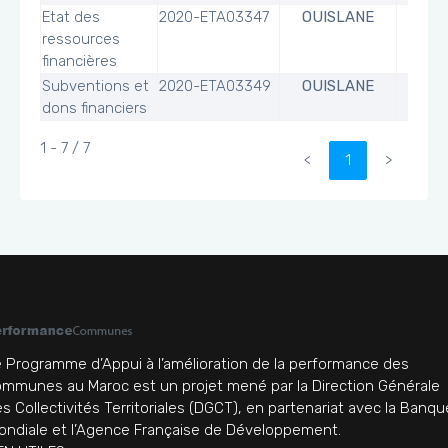
Etat des
2020-ETA03347
OUISLANE
ressources
financières
Subventions et
2020-ETA03349
OUISLANE
dons financiers
1 - 7 / 7
<
1
>
 Programme d’Appui à l’amélioration de la performance des
mmunes au Maroc est un projet mené par la Direction Générale
s Collectivités Territoriales (DGCT), en partenariat avec la Banqu
ndiale et l’Agence Française de Développement.