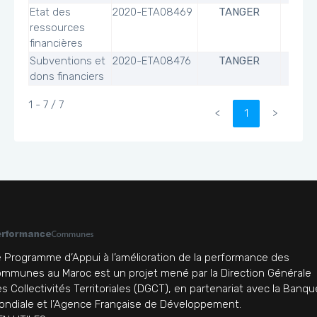
Etat des
2020-ETA08469
TANGER
ressources
financières
Subventions et
2020-ETA08476
TANGER
dons financiers
1 - 7 / 7
<
1
>
 Programme d’Appui à l’amélioration de la performance des
mmunes au Maroc est un projet mené par la Direction Générale
s Collectivités Territoriales (DGCT), en partenariat avec la Banqu
ndiale et l’Agence Française de Développement.